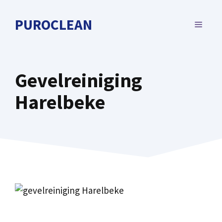
Spring
naar
PUROCLEAN
MENU
de
inhoud
Gevelreiniging
Harelbeke