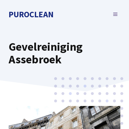
Spring
naar
PUROCLEAN
MENU
de
inhoud
Gevelreiniging
Assebroek