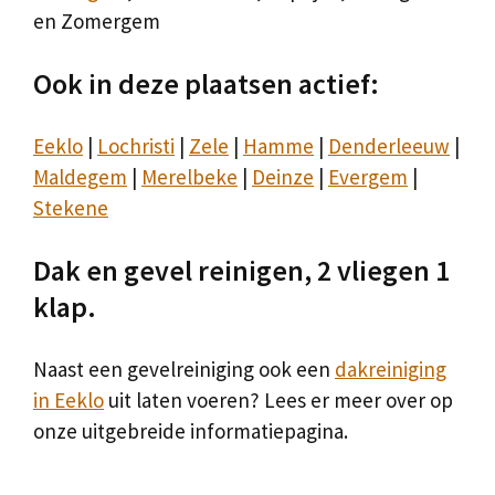
en Zomergem
Ook in deze plaatsen actief:
Eeklo
|
Lochristi
|
Zele
|
Hamme
|
Denderleeuw
|
Maldegem
|
Merelbeke
|
Deinze
|
Evergem
|
Stekene
Dak en gevel reinigen, 2 vliegen 1
klap.
Naast een gevelreiniging ook een
dakreiniging
in Eeklo
uit laten voeren? Lees er meer over op
onze uitgebreide informatiepagina.