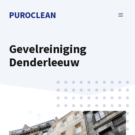
Spring
naar
PUROCLEAN
MENU
de
inhoud
Gevelreiniging
Denderleeuw