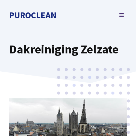
Spring
naar
PUROCLEAN
MENU
de
inhoud
Dakreiniging Zelzate