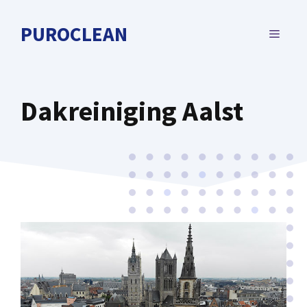
Spring
naar
PUROCLEAN
MENU
de
inhoud
Dakreiniging Aalst