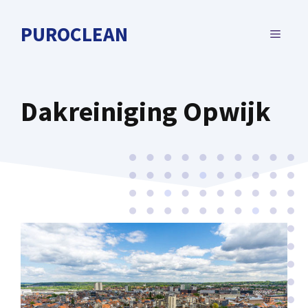
Spring
naar
PUROCLEAN
MENU
de
inhoud
Dakreiniging Opwijk