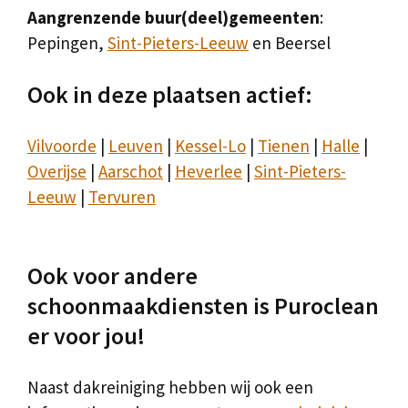
Aangrenzende buur(deel)gemeenten
:
Pepingen,
Sint-Pieters-Leeuw
en Beersel
Ook in deze plaatsen actief:
Vilvoorde
|
Leuven
|
Kessel-Lo
|
Tienen
|
Halle
|
Overijse
|
Aarschot
|
Heverlee
|
Sint-Pieters-
Leeuw
|
Tervuren
Ook voor andere
schoonmaakdiensten is Puroclean
er voor jou!
Naast dakreiniging hebben wij ook een