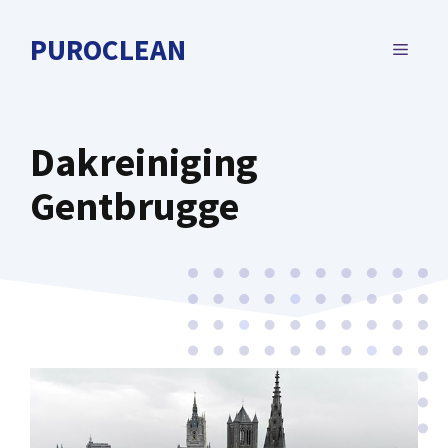
Spring
naar
PUROCLEAN
MENU
de
inhoud
Dakreiniging
Gentbrugge