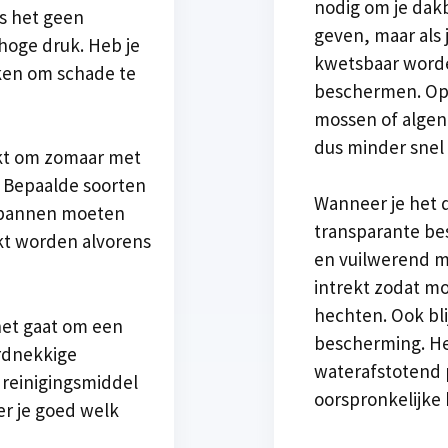
nodig om je dak
is het geen
geven, maar als 
hoge druk. Heb je
kwetsbaar worden
ken om schade te
beschermen. Op 
mossen of algen
dus minder snel
ikt om zomaar met
 Bepaalde soorten
Wanneer je het 
 pannen moeten
transparante be
t worden alvorens
en vuilwerend mi
intrekt zodat mo
hechten. Ook bli
het gaat om een
bescherming. He
ardnekkige
waterafstotend p
n reinigingsmiddel
oorspronkelijke k
er je goed welk