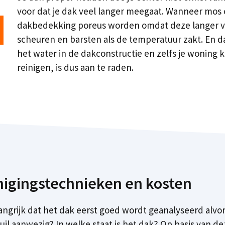
voor dat je dak veel langer meegaat. Wanneer mos of
dakbedekking poreus worden omdat deze langer voch
scheuren en barsten als de temperatuur zakt. En d
het water in de dakconstructie en zelfs je woning kan
reinigen, is dus aan te raden.
nigingstechnieken en kosten
belangrijk dat het dak eerst goed wordt geanalyseerd al
vuil aanwezig? In welke staat is het dak? Op basis van d