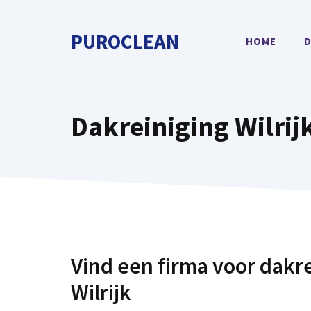
Spring
naar
PUROCLEAN
HOME
D
de
inhoud
Dakreiniging Wilrij
Vind een firma voor dakre
Wilrijk