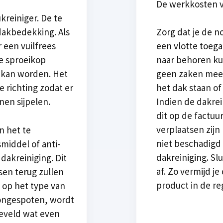
De werkkosten v
reiniger. De te
dakbedekking. Als
Zorg dat je de n
 een vuilfrees
een vlotte toega
de sproeikop
naar behoren ku
 kan worden. Het
geen zaken meer
e richting zodat er
het dak staan o
en sijpelen.
Indien de dakrein
dit op de factu
verplaatsen zijn
n het te
niet beschadig
smiddel of anti-
dakreiniging. Sl
akreiniging. Dit
af. Zo vermijd j
sen terug zullen
product in de r
op het type van
oongespoten, wordt
neveld wat even