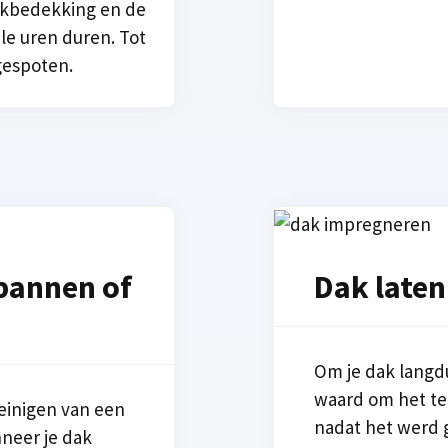
akbedekking en de
ele uren duren. Tot
gespoten.
pannen of
Dak laten
Om je dak langd
waard om het te
einigen van een
nadat het werd g
nneer je dak