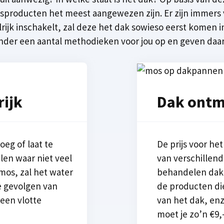
gsproducten het meest aangewezen zijn. Er zijn immers
ilrijk inschakelt, zal deze het dak sowieso eerst komen
onder een aantal methodieken voor jou op en geven daarb
rijk
Dak ontm
eg of laat te
De prijs voor he
en waar niet veel
van verschillend
 mos, zal het water
behandelen dak,
e gevolgen van
de producten di
 een vlotte
van het dak, enz
moet je zo’n €9,