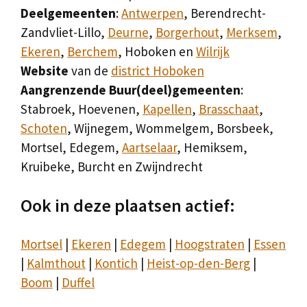
Deelgemeenten
:
Antwerpen
, Berendrecht-
Zandvliet-Lillo,
Deurne
,
Borgerhout
,
Merksem
,
Ekeren
,
Berchem
, Hoboken en
Wilrijk
Website
van de
district Hoboken
Aangrenzende Buur(deel)gemeenten
:
Stabroek, Hoevenen,
Kapellen
,
Brasschaat
,
Schoten
, Wijnegem, Wommelgem, Borsbeek,
Mortsel, Edegem,
Aartselaar
, Hemiksem,
Kruibeke, Burcht en Zwijndrecht
Ook in deze plaatsen actief:
Mortsel
|
Ekeren
|
Edegem
|
Hoogstraten
|
Essen
|
Kalmthout
|
Kontich
|
Heist-op-den-Berg
|
Boom
|
Duffel