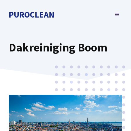
Spring
naar
PUROCLEAN
MENU
de
inhoud
Dakreiniging Boom