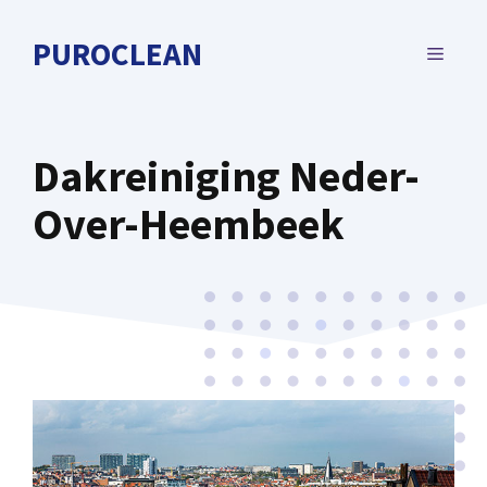
Spring
naar
PUROCLEAN
MENU
de
inhoud
Dakreiniging Neder-
Over-Heembeek