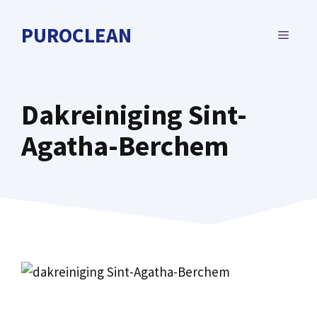
Spring
naar
PUROCLEAN
MENU
de
inhoud
Dakreiniging Sint-
Agatha-Berchem