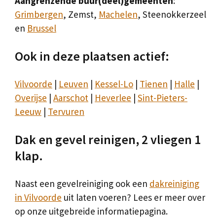
Aangrenzende buur(deel)gemeenten
:
Grimbergen
, Zemst,
Machelen
, Steenokkerzeel
en
Brussel
Ook in deze plaatsen actief:
Vilvoorde
|
Leuven
|
Kessel-Lo
|
Tienen
|
Halle
|
Overijse
|
Aarschot
|
Heverlee
|
Sint-Pieters-
Leeuw
|
Tervuren
Dak en gevel reinigen, 2 vliegen 1
klap.
Naast een gevelreiniging ook een
dakreiniging
in Vilvoorde
uit laten voeren? Lees er meer over
op onze uitgebreide informatiepagina.