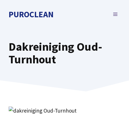
Spring
naar
PUROCLEAN
MENU
de
inhoud
Dakreiniging Oud-
Turnhout