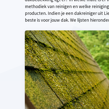
methodiek van reinigen en welke reinigin
producten. Indien je een dakreiniger uit L
beste is voor jouw dak. We lijsten hieronde