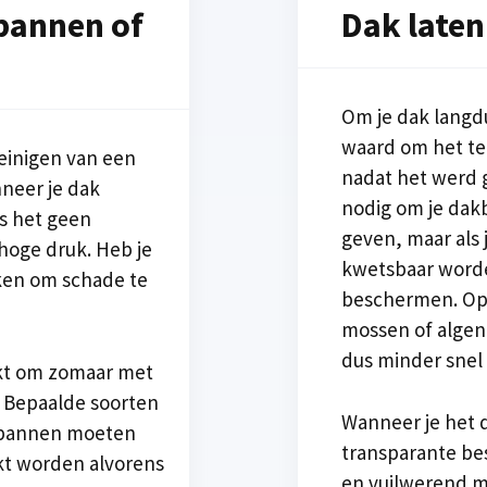
pannen of
Dak laten
Om je dak langd
waard om het te
einigen van een
nadat het werd g
nneer je dak
nodig om je dak
is het geen
geven, maar als 
hoge druk. Heb je
kwetsbaar worden
ken om schade te
beschermen. Op 
mossen of algen
dus minder snel
ikt om zomaar met
 Bepaalde soorten
Wanneer je het 
 pannen moeten
transparante be
t worden alvorens
en vuilwerend mi