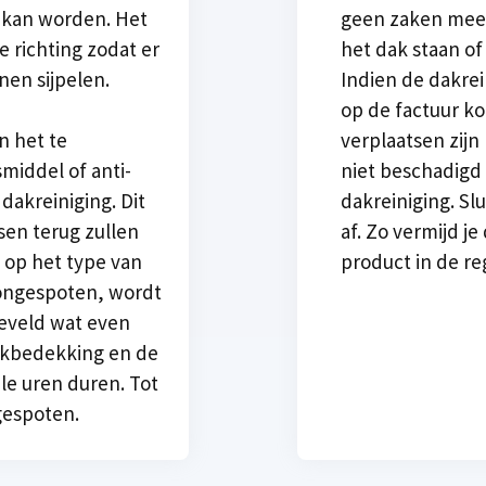
 kan worden. Het
geen zaken meer
e richting zodat er
het dak staan o
en sijpelen.
Indien de dakrein
op de factuur k
verplaatsen zijn
n het te
niet beschadig
smiddel of anti-
dakreiniging. Sl
akreiniging. Dit
af. Zo vermijd j
sen terug zullen
product in de r
op het type van
oongespoten, wordt
neveld wat even
akbedekking en de
ele uren duren. Tot
gespoten.