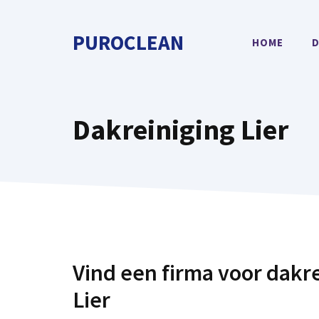
Spring
naar
PUROCLEAN
HOME
D
de
inhoud
Dakreiniging Lier
Vind een firma voor dakre
Lier