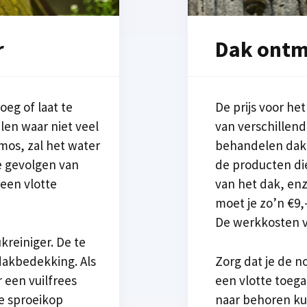
r
Dak ontm
eg of laat te
De prijs voor he
en waar niet veel
van verschillend
 mos, zal het water
behandelen dak,
e gevolgen van
de producten di
 een vlotte
van het dak, enz
moet je zo’n €9,
De werkkosten v
reiniger. De te
dakbedekking. Als
Zorg dat je de n
 een vuilfrees
een vlotte toega
de sproeikop
naar behoren ku