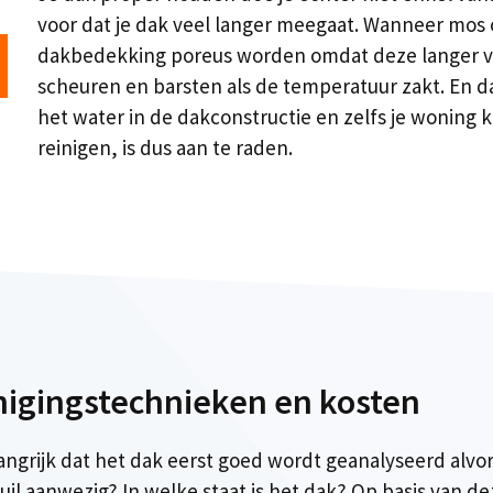
voor dat je dak veel langer meegaat. Wanneer mos of
dakbedekking poreus worden omdat deze langer voch
scheuren en barsten als de temperatuur zakt. En d
het water in de dakconstructie en zelfs je woning kan
reinigen, is dus aan te raden.
nigingstechnieken en kosten
belangrijk dat het dak eerst goed wordt geanalyseerd al
vuil aanwezig? In welke staat is het dak? Op basis van d