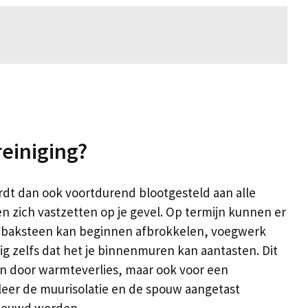
 een gevelreiniger werkzaam in Mechelen-aan-de-Maas
reiniging?
wordt dan ook voortdurend blootgesteld aan alle
zich vastzetten op je gevel. Op termijn kunnen er
De baksteen kan beginnen afbrokkelen, voegwerk
nig zelfs dat het je binnenmuren kan aantasten. Dit
n door warmteverlies, maar ook voor een
aleer de muurisolatie en de spouw aangetast
nieuwd worden.