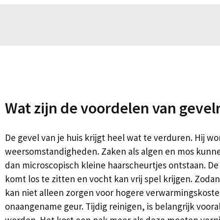
laten reinigen van je gevel zodat je goed geïnformeerd
 offertes aan.
Wat zijn de voordelen van gevel
De gevel van je huis krijgt heel wat te verduren. Hij 
weersomstandigheden. Zaken als algen en mos kunnen 
dan microscopisch kleine haarscheurtjes ontstaan. 
komt los te zitten en vocht kan vrij spel krijgen. Zoda
kan niet alleen zorgen voor hogere verwarmingskoste
onaangename geur. Tijdig reinigen, is belangrijk voor
worden. Het kost een pak meer als deze moeten ver