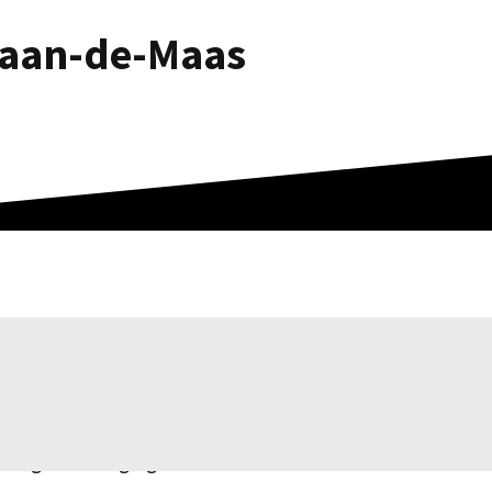
-aan-de-Maas
iging in Mechelen-aan-de-Maas
at je gevel de frisse kleur van weleer heeft verloren? H
s gevelreiniging interessant. Het is niet aan te raden 