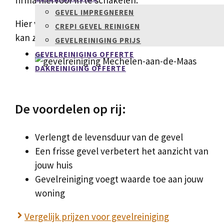
GEVEL IMPREGNEREN
Hier vind je alvast de nodige informatie over het 
CREPI GEVEL REINIGEN
kan zoeken. Wil je overgaan tot actie? Vraag dan hier
GEVELREINIGING PRIJS
GEVELREINIGING OFFERTE
DAKREINIGING OFFERTE
De voordelen op rij:
Verlengt de levensduur van de gevel
Een frisse gevel verbetert het aanzicht van
jouw huis
Gevelreiniging voegt waarde toe aan jouw
woning
Vergelijk prijzen voor gevelreiniging