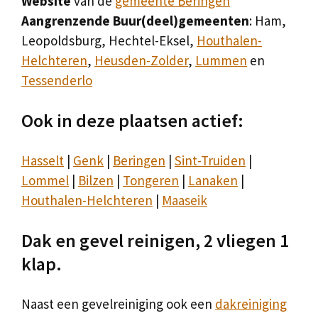
Website
van de
gemeente Beringen
Aangrenzende Buur(deel)gemeenten
: Ham,
Leopoldsburg, Hechtel-Eksel,
Houthalen-
Helchteren
,
Heusden-Zolder
,
Lummen
en
Tessenderlo
Ook in deze plaatsen actief:
Hasselt
|
Genk
|
Beringen
|
Sint-Truiden
|
Lommel
|
Bilzen
|
Tongeren
|
Lanaken
|
Houthalen-Helchteren
|
Maaseik
Dak en gevel reinigen, 2 vliegen 1
klap.
Naast een gevelreiniging ook een
dakreiniging