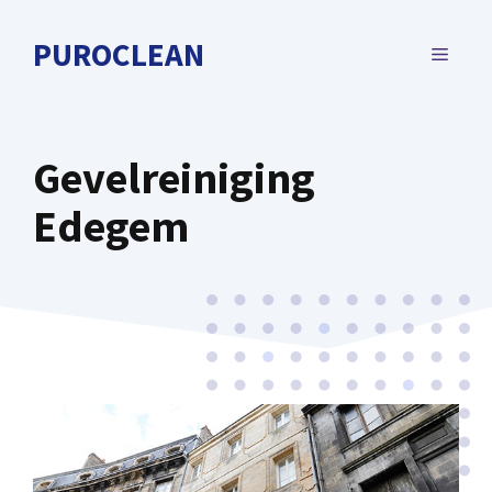
Spring
naar
PUROCLEAN
MENU
de
inhoud
Gevelreiniging
Edegem