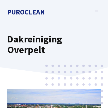
Spring
naar
PUROCLEAN
MENU
de
inhoud
Dakreiniging
Overpelt